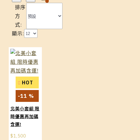
排序
方
式:
顯示:
HOT
-11 %
北美小套組 限
時優惠再加碼
含運!
$1,500