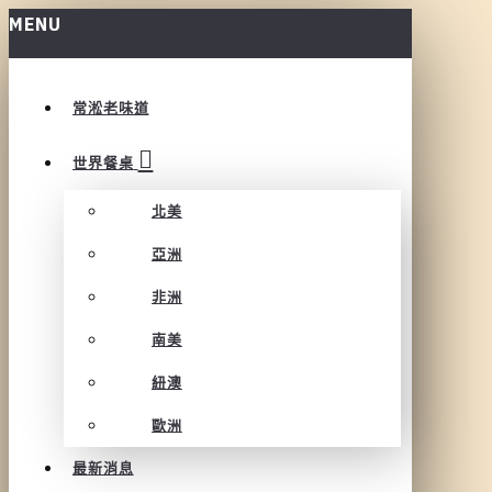
MENU
常淞老味道
世界餐桌
北美
亞洲
非洲
南美
紐澳
歐洲
最新消息