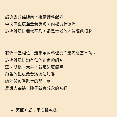
嚴選去骨雞腿肉，獨家醃料配方
中火煎雞皮至金黃酥脆，內裡仍保濕潤
這塊雞腿排看似平凡，卻是常淞的人氣經典招牌
我們一直相信，最簡單的料理反而最考驗基本功。
這塊雞腿排沒有任何花俏的調味
鹽、胡椒、大蒜，就是這麼簡單
煎香的雞皮散發淡淡油脂香
肉汁與肉香融合的那一刻
是讓人每過一陣子就會想念的味道
烹飪方式
：平底鍋乾煎