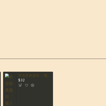
常淞經典醬料 ｜職人風味的靈魂搭檔 常淞招牌
紐澳穀飼肋眼牛排(大沙朗)｜常淞招牌
$32
$180