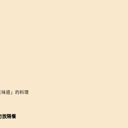
天味道」的料理
勿放隔餐