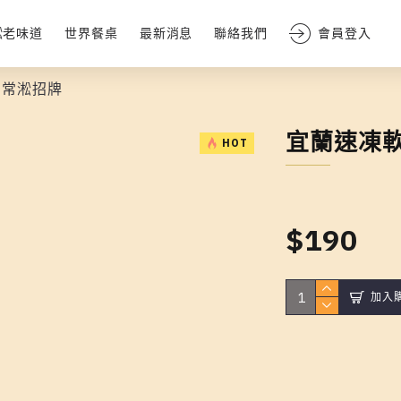
淞老味道
世界餐桌
最新消息
聯絡我們
會員登入
 常淞招牌
宜蘭速凍
HOT
$190
加入