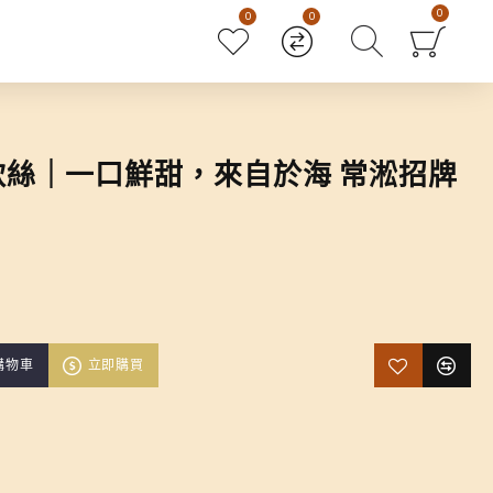
0
0
0
軟絲｜一口鮮甜，來自於海 常淞招牌
購物車
立即購買