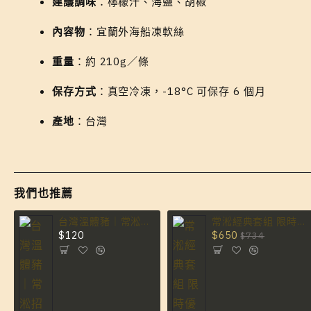
建議調味
：檸檬汁、海鹽、胡椒
內容物
：宜蘭外海船凍軟絲
重量
：約 210g／條
保存方式
：真空冷凍，-18°C 可保存 6 個月
產地
：台灣
我們也推薦
台灣溫體豬｜常淞招牌
常淞經典套組 限時優惠含運
$120
$650
$734