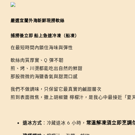
嚴選宜蘭外海新鮮現撈軟絲
捕撈後立即
船上急速冷凍（船凍）
在最短時間內鎖住海味與彈性
軟絲肉質厚實、Q 彈不韌
煎、烤、川燙都能吃出自然的鮮甜
那股微微的海鹽香氣與甜潤口感
我們不做調味，只保留它最真實的鹹甜層次
煎到表面微焦，撒上胡椒鹽 檸檬汁，是我心中最接近「夏
常溫解凍須立即烹調
退冰方式
：冷藏退冰 6 小時，