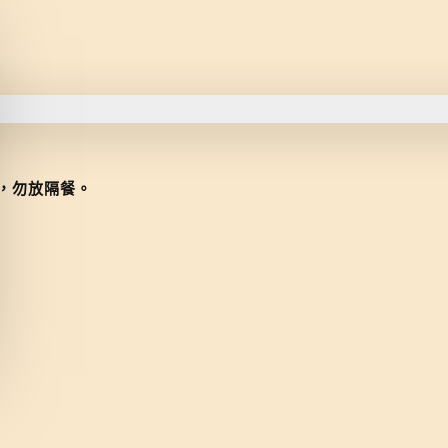
，勿放隔餐。