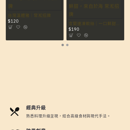
台灣溫體豬｜常淞招牌
$120
宜蘭速凍軟絲｜一口鮮甜，來自於海 常淞招牌
$190
經典升級
熟悉料理升級呈現，結合高級食材與現代手法。