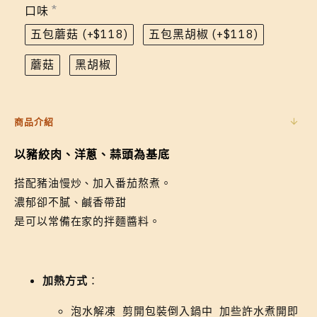
口味
五包蘑菇
(+$118)
五包黑胡椒
(+$118)
蘑菇
黑胡椒
商品介紹
以豬絞肉
、
洋蔥
、蒜頭
為基底
搭配豬油慢炒、加入番茄熬煮。
濃郁卻不膩、鹹香帶甜
是可以常備在家的拌麵醬料。
加熱方式
：
泡水解凍 剪開包裝倒入鍋中 加些許水煮開即